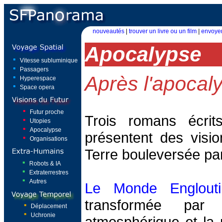
nouveautés
|
trouver un livre ou un film
|
envoyer
Apocalypse
Vitesse subluminique
Passagers
Après l'apocal
Hyperespace
Space opera
Futur proche
Trois romans écrit
Utopies
Apocalypse
présentent des visio
Organisations
Terre bouleversée par
Robots & IA
Extraterrestres
Autres
Le Monde Englouti
transformée par 
Déplacement
Uchronie
atmosphérique et la