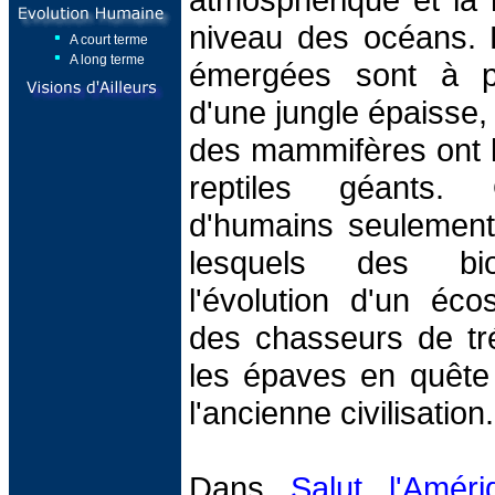
niveau des océans. 
A court terme
A long terme
émergées sont à pr
d'une jungle épaisse, 
des mammifères ont l
reptiles géants. 
d'humains seulement
lesquels des biol
l'évolution d'un éco
des chasseurs de tré
les épaves en quête
l'ancienne civilisation.
Dans
Salut l'Améri