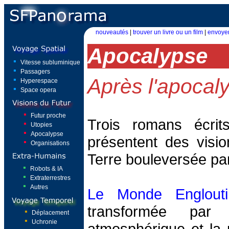
nouveautés
|
trouver un livre ou un film
|
envoyer
Apocalypse
Vitesse subluminique
Passagers
Après l'apocal
Hyperespace
Space opera
Futur proche
Trois romans écrit
Utopies
Apocalypse
présentent des visio
Organisations
Terre bouleversée par
Robots & IA
Extraterrestres
Autres
Le Monde Englouti
transformée par 
Déplacement
Uchronie
atmosphérique et la