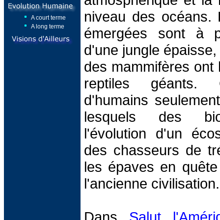
niveau des océans. 
A court terme
A long terme
émergées sont à pr
d'une jungle épaisse, 
des mammifères ont l
reptiles géants. 
d'humains seulement
lesquels des biol
l'évolution d'un éco
des chasseurs de tré
les épaves en quête
l'ancienne civilisation.
Dans
Salut l'Améri