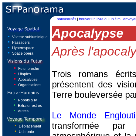
nouveautés
|
trouver un livre ou un film
|
envoyer
Apocalypse
Vitesse subluminique
Passagers
Après l'apocal
Hyperespace
Space opera
Futur proche
Trois romans écrit
Utopies
Apocalypse
présentent des visio
Organisations
Terre bouleversée par
Robots & IA
Extraterrestres
Autres
Le Monde Englouti
transformée par 
Déplacement
Uchronie
atmosphérique et la