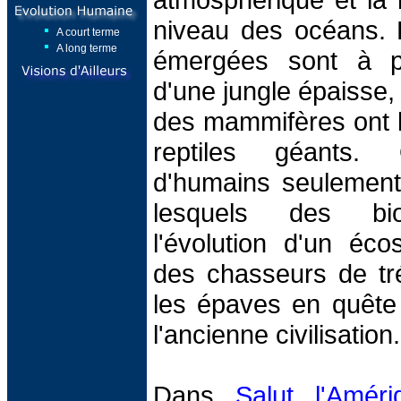
niveau des océans. 
A court terme
A long terme
émergées sont à pr
d'une jungle épaisse, 
des mammifères ont l
reptiles géants. 
d'humains seulement
lesquels des biol
l'évolution d'un éco
des chasseurs de tré
les épaves en quête
l'ancienne civilisation.
Dans
Salut l'Améri