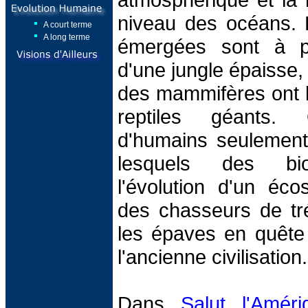
niveau des océans. 
A court terme
A long terme
émergées sont à pr
d'une jungle épaisse, 
des mammifères ont l
reptiles géants. 
d'humains seulement
lesquels des biol
l'évolution d'un éco
des chasseurs de tré
les épaves en quête
l'ancienne civilisation.
Dans
Salut l'Améri