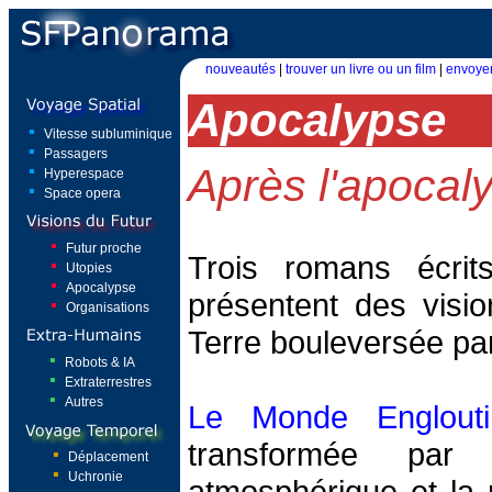
nouveautés
|
trouver un livre ou un film
|
envoyer
Apocalypse
Vitesse subluminique
Passagers
Après l'apocal
Hyperespace
Space opera
Futur proche
Trois romans écrit
Utopies
Apocalypse
présentent des visio
Organisations
Terre bouleversée par
Robots & IA
Extraterrestres
Autres
Le Monde Englouti
transformée par 
Déplacement
Uchronie
atmosphérique et la