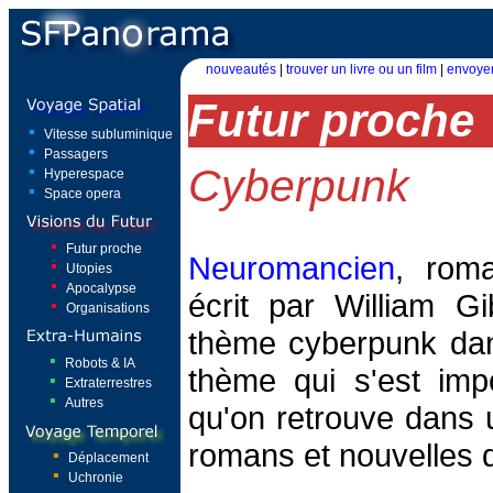
nouveautés
|
trouver un livre ou un film
|
envoyer
Futur proche
Vitesse subluminique
Passagers
Cyberpunk
Hyperespace
Space opera
Futur proche
Neuromancien
, rom
Utopies
Apocalypse
écrit par William Gi
Organisations
thème cyberpunk dans
Robots & IA
thème qui s'est imp
Extraterrestres
Autres
qu'on retrouve dans
romans et nouvelles qu
Déplacement
Uchronie