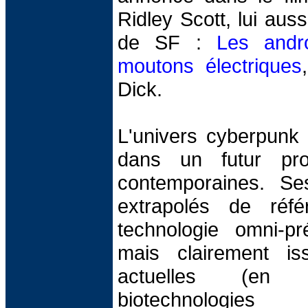
Ridley Scott, lui aus
de SF :
Les andro
moutons électriques
Dick.
L'univers cyberpunk 
dans un futur pro
contemporaines. Se
extrapolés de réfé
technologie omni-pr
mais clairement i
actuelles (en 
biotechnologi