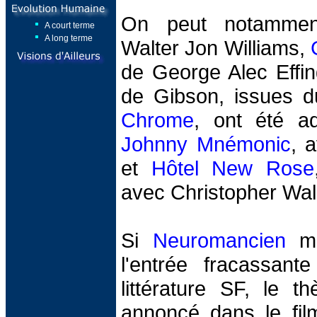
On peut notammen
A court terme
A long terme
Walter Jon Williams,
de George Alec Effin
de Gibson, issues d
Chrome
, ont été ad
Johnny Mnémonic
, 
et
Hôtel New Rose
avec Christopher Wal
Si
Neuromancien
ma
l'entrée fracassan
littérature SF, le t
annoncé dans le fi