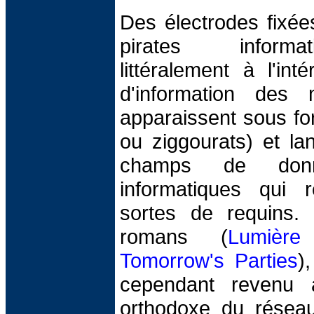
Des électrodes fixée
pirates informa
littéralement à l'in
d'information des m
apparaissent sous fo
ou ziggourats) et la
champs de don
informatiques qui 
sortes de requins.
romans (
Lumière 
Tomorrow's Parties
)
cependant revenu 
orthodoxe du réseau