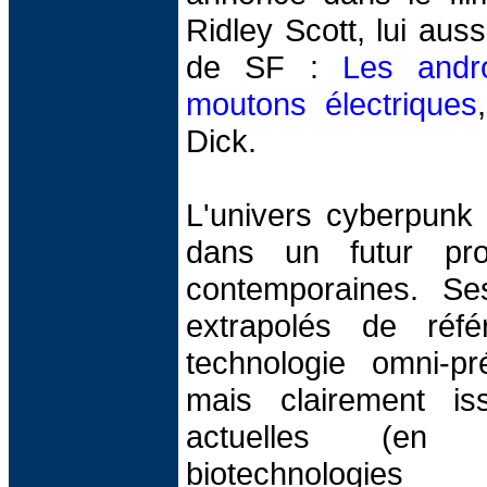
Ridley Scott, lui aus
de SF :
Les andro
moutons électriques
Dick.
L'univers cyberpunk 
dans un futur pro
contemporaines. Se
extrapolés de réfé
technologie omni-pr
mais clairement i
actuelles (en 
biotechnologi