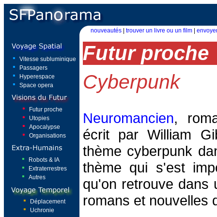
nouveautés
|
trouver un livre ou un film
|
envoyer
Futur proche
Vitesse subluminique
Passagers
Cyberpunk
Hyperespace
Space opera
Futur proche
Neuromancien
, rom
Utopies
Apocalypse
écrit par William Gi
Organisations
thème cyberpunk dans
Robots & IA
thème qui s'est imp
Extraterrestres
Autres
qu'on retrouve dans
romans et nouvelles qu
Déplacement
Uchronie