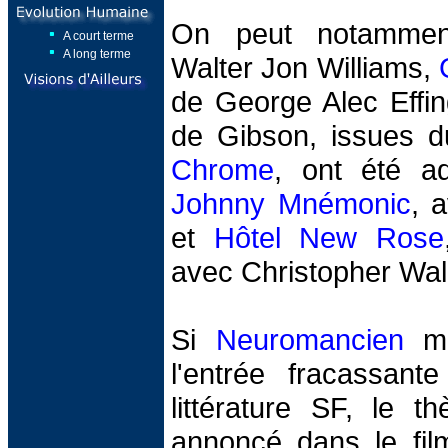
On peut notammen
A court terme
A long terme
Walter Jon Williams,
de George Alec Effin
de Gibson, issues d
Chrome
, ont été ad
Johnny Mnémonic
, 
et
Hôtel New Rose
avec Christopher Wal
Si
Neuromancien
ma
l'entrée fracassan
littérature SF, le t
annoncé dans le fi