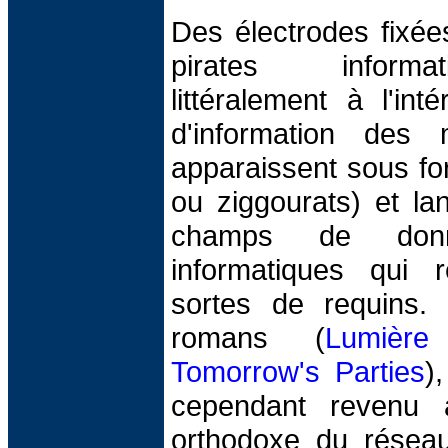
Des électrodes fixée
pirates informa
littéralement à l'in
d'information des m
apparaissent sous fo
ou ziggourats) et la
champs de don
informatiques qui 
sortes de requins.
romans (
Lumière 
Tomorrow's Parties
)
cependant revenu 
orthodoxe du réseau