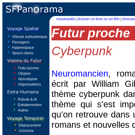
nouveautés
|
trouver un livre ou un film
|
envoyer
Futur proche
Vitesse subluminique
Passagers
Cyberpunk
Hyperespace
Space opera
Futur proche
Neuromancien
, rom
Utopies
Apocalypse
écrit par William Gi
Organisations
thème cyberpunk dans
Robots & IA
thème qui s'est imp
Extraterrestres
Autres
qu'on retrouve dans
romans et nouvelles qu
Déplacement
Uchronie