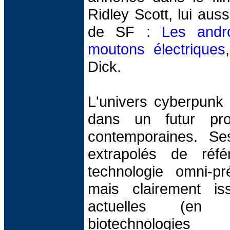
Ridley Scott, lui aus
de SF :
Les andro
moutons électriques
Dick.
L'univers cyberpunk 
dans un futur pro
contemporaines. Se
extrapolés de réfé
technologie omni-pr
mais clairement i
actuelles (en 
biotechnologi