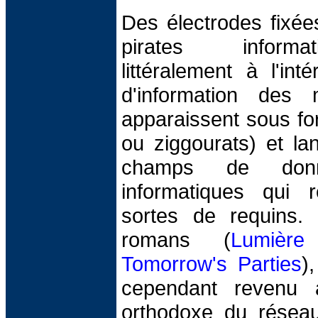
Des électrodes fixée
pirates informa
littéralement à l'in
d'information des m
apparaissent sous fo
ou ziggourats) et la
champs de don
informatiques qui 
sortes de requins.
romans (
Lumière 
Tomorrow's Parties
)
cependant revenu 
orthodoxe du réseau