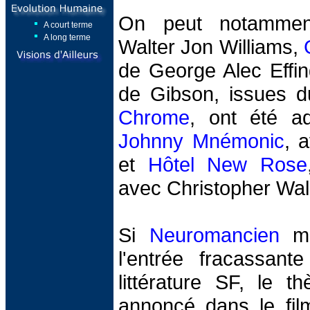
On peut notammen
A court terme
A long terme
Walter Jon Williams,
de George Alec Effin
de Gibson, issues d
Chrome
, ont été ad
Johnny Mnémonic
, 
et
Hôtel New Rose
avec Christopher Wal
Si
Neuromancien
ma
l'entrée fracassan
littérature SF, le t
annoncé dans le fi