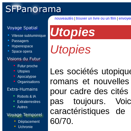
nouveautés
|
trouver un livre ou un film
|
envoyer
Utopies
Vitesse subluminique
Passagers
Utopies
Hyperespace
Space opera
Futur proche
Les sociétés utopiqu
Utopies
Apocalypse
romans et nouvelles
Organisations
pour cadre des cités
Robots & IA
pas toujours. Voi
Extraterrestres
Autres
caractéristiques de
60/70.
Déplacement
Uchronie