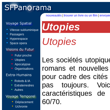
nouveautés
|
trouver un livre ou un film
|
envoyer
Utopies
Vitesse subluminique
Passagers
Utopies
Hyperespace
Space opera
Futur proche
Les sociétés utopiqu
Utopies
Apocalypse
romans et nouvelles
Organisations
pour cadre des cités
Robots & IA
pas toujours. Voi
Extraterrestres
Autres
caractéristiques de
60/70.
Déplacement
Uchronie