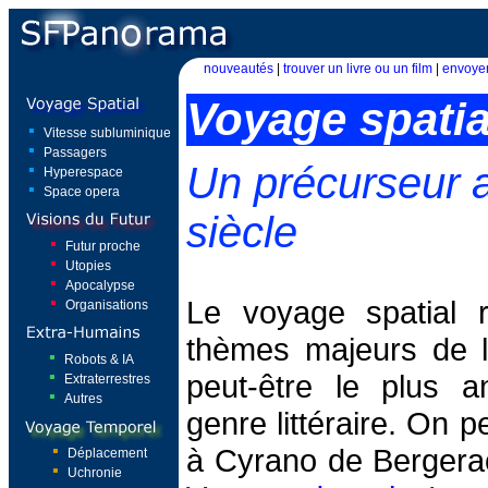
nouveautés
|
trouver un livre ou un film
|
envoyer
Voyage spatia
Vitesse subluminique
Passagers
Un précurseur
Hyperespace
Space opera
siècle
Futur proche
Utopies
Apocalypse
Le voyage spatial r
Organisations
thèmes majeurs de la
Robots & IA
peut-être le plus a
Extraterrestres
Autres
genre littéraire. On p
à Cyrano de Bergerac
Déplacement
Uchronie