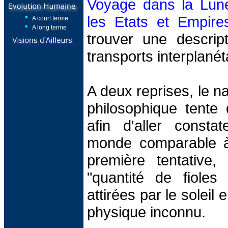
Voyage dans la Lune
les Etats et Empire
A court terme
A long terme
trouver une descri
transports interplanét
A deux reprises, le n
philosophique tente
afin d'aller constat
monde comparable à
première tentative, 
"quantité de fioles
attirées par le soleil 
physique inconnu.